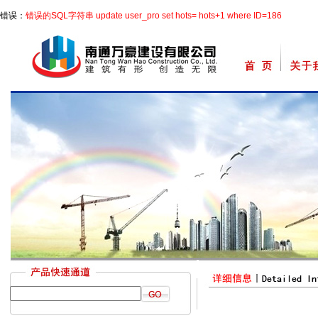
错误：
错误的SQL字符串 update user_pro set hots= hots+1 where ID=186